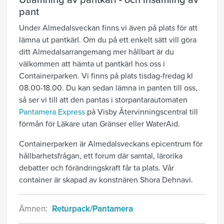
Utlämning av pantkärl - och insamling av
pant
Under Almedalsveckan finns vi även på plats för att
lämna ut pantkärl. Om du på ett enkelt sätt vill göra
ditt Almedalsarrangemang mer hållbart är du
välkommen att hämta ut pantkärl hos oss i
Containerparken. Vi finns på plats tisdag-fredag kl
08.00-18.00. Du kan sedan lämna in panten till oss,
så ser vi till att den pantas i storpantarautomaten
Pantamera Express
på Visby Återvinningscentral till
förmån för Läkare utan Gränser eller WaterAid.
Containerparken är Almedalsveckans epicentrum för
hållbarhetsfrågan, ett forum där samtal, lärorika
debatter och förändringskraft får ta plats. Vår
container är skapad av konstnären Shora Dehnavi.
Ämnen:
Returpack/Pantamera