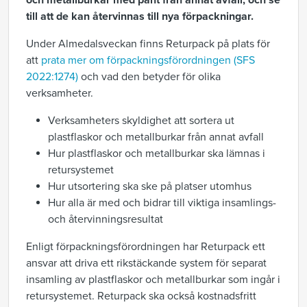
och metallburkar med pant från annat avfall, och se
till att de kan återvinnas till nya förpackningar.
Under Almedalsveckan finns Returpack på plats för
att
prata mer om förpackningsförordningen (SFS
2022:1274)
och vad den betyder för olika
verksamheter.
Verksamheters skyldighet att sortera ut
plastflaskor och metallburkar från annat avfall
Hur plastflaskor och metallburkar ska lämnas i
retursystemet
Hur utsortering ska ske på platser utomhus
Hur alla är med och bidrar till viktiga insamlings-
och återvinningsresultat
Enligt förpackningsförordningen har Returpack ett
ansvar att driva ett rikstäckande system för separat
insamling av plastflaskor och metallburkar som ingår i
retursystemet. Returpack ska också kostnadsfritt