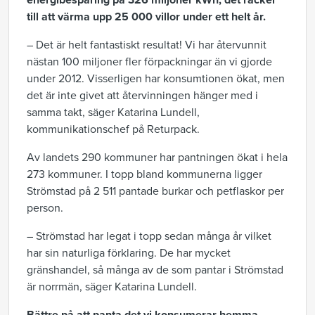
energibesparing på 326 miljoner kWh, det räcker
till att värma upp 25 000 villor under ett helt år.
– Det är helt fantastiskt resultat! Vi har återvunnit
nästan 100 miljoner fler förpackningar än vi gjorde
under 2012. Visserligen har konsumtionen ökat, men
det är inte givet att återvinningen hänger med i
samma takt, säger Katarina Lundell,
kommunikationschef på Returpack.
Av landets 290 kommuner har pantningen ökat i hela
273 kommuner. I topp bland kommunerna ligger
Strömstad på 2 511 pantade burkar och petflaskor per
person.
– Strömstad har legat i topp sedan många år vilket
har sin naturliga förklaring. De har mycket
gränshandel, så många av de som pantar i Strömstad
är norrmän, säger Katarina Lundell.