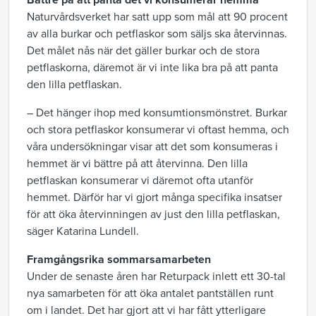
Bättre på att panta det vi konsumerar hemma
Naturvårdsverket har satt upp som mål att 90 procent
av alla burkar och petflaskor som säljs ska återvinnas.
Det målet nås när det gäller burkar och de stora
petflaskorna, däremot är vi inte lika bra på att panta
den lilla petflaskan.
– Det hänger ihop med konsumtionsmönstret. Burkar
och stora petflaskor konsumerar vi oftast hemma, och
våra undersökningar visar att det som konsumeras i
hemmet är vi bättre på att återvinna. Den lilla
petflaskan konsumerar vi däremot ofta utanför
hemmet. Därför har vi gjort många specifika insatser
för att öka återvinningen av just den lilla petflaskan,
säger Katarina Lundell.
Framgångsrika sommarsamarbeten
Under de senaste åren har Returpack inlett ett 30-tal
nya samarbeten för att öka antalet pantställen runt
om i landet. Det har gjort att vi har fått ytterligare