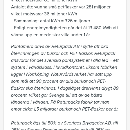
vilket motsvarar 65 miljoner kWh
Antalet återvunna små petflaskor var 281 miljoner
vilket motsvarar 36 miljoner kWh
Sammanlagt antal kWh = 326 miljoner
Enligt energimyndigheten går det åt 13 480 kWh att
värma upp en medelstor villa under 1 år.
Pantamera drivs av Returpack AB i syfte att öka
återvinningen av burkar och PET-flaskor. Returpack
ansvarar för det svenska pantsystemet i alla led – ett
system i världsklass. Huvudkontoret, liksom fabriken
ligger i Norrköping. Naturvårdsverket har satt upp
som mål att 90 procent av alla burkar och PET-
flaskor ska återvinnas. I dagsläget återvinns drygt 89
procent, vilket gör Sverige till ett av de bästa
länderna i världen. På Returpacks fabrik tar man
emot cirka 1,5 miljarder burkar och PET-flaskor per år.
Returpack ägs till 50% av Sveriges Bryggerier AB, till