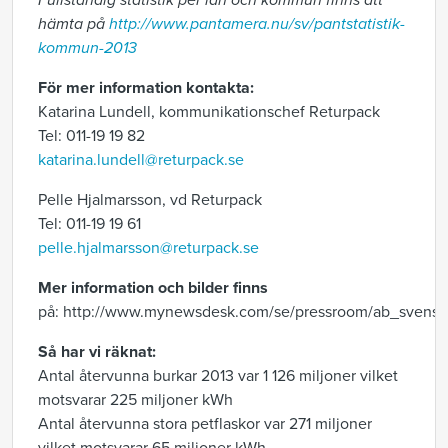
Fullständig statistik per län och kommun finns att
hämta på
http://www.pantamera.nu/sv/pantstatistik-
kommun-2013
För mer information kontakta:
Katarina Lundell, kommunikationschef Returpack
Tel: 011-19 19 82
katarina.lundell@returpack.se
Pelle Hjalmarsson, vd Returpack
Tel: 011-19 19 61
pelle.hjalmarsson@returpack.se
Mer information och bilder finns
på: http://www.mynewsdesk.com/se/pressroom/ab_svensk
Så har vi räknat:
Antal återvunna burkar 2013 var 1 126 miljoner vilket
motsvarar 225 miljoner kWh
Antal återvunna stora petflaskor var 271 miljoner