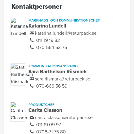
Kontaktpersoner
MARKNADS- OCH KOMMUNIKATIONSCHEF
Katarina Lundell
katarina.lundell@returpack.se
011-19 19 82
070-564 53 75
KOMMUNIKATIONSANSVARIG
Sara Barthelson Riismark
sara.riismark@returpack.se
070-666 56 59
PRODUKTCHEF
Carita Classon
carita.classon@returpack.se
011-19 09 97
0708-71 75 80