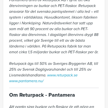
Pantamera drivs av Returpack AB i syfte att öka
återvinningen av burkar och PET-flaskor. Returpack
ansvarar för det svenska pantsystemet i alla led – ett
system i världsklass. Huvudkontoret, liksom fabriken
ligger i Norrköping. Naturvårdsverket har satt upp
som mål att 90 procent av alla burkar och PET-
flaskor ska återvinnas. I dagsläget återvinns drygt 88
procent, vilket gör Sverige till ett av de bästa
länderna i världen. På Returpacks fabrik tar man
emot cirka 1,5 miljarder burkar och PET-flaskor per år.
Returpack ägs till 50% av Sveriges Bryggerier AB, till
25% av Svensk Dagligvaruhandel och till 25% av
Livsmedelshandlarna.
www.returpack.se
www.pantamera.nu/
Om Returpack - Pantamera
Att panta sina burkar och flaskor är att göra en 