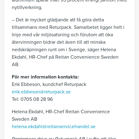
aluminium sparar man 95 procent energi jämfört med
nytillverkning.
– Det är mycket glädjande att få göra detta
tillsammans med Returpack. Samarbetet ligger helt i
linje med vår miljösatsning och förutom att öka
återvinningen bidrar det även till att minska
nedskräpningen runt om i Sverige, säger Helena
Ekdahl, HR-Chef på Reitan Convenience Sweden
AB.
För mer information kontakta:
Erik Ebbeson, kundchef Returpack
erik.ebbeson@returpack.se
Tel: 0705 08 28 96
Helena Ekdahl, HR-Chef Reitan Convenience
Sweden AB
helena.ekdahl@reitanservicehandel.se