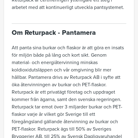
Returpack är certifieringen ytterligare ett steg i
arbetet med att kontinuerligt utveckla pantsystemet.
Om Returpack - Pantamera
Att panta sina burkar och flaskor är att göra en insats
för miljön både på lång och kort sikt. Genom
material- och energiåtervinning minskas
koldioxidutsläppen och vår omgivning blir mer
hållbar. Pantamera drivs av Returpack AB i syfte att
öka återvinningen av burkar och PET-flaskor.
Returpack är ett privatägt företag och uppdraget
kommer från ägarna, samt den svenska regeringen.
Returpack tar emot över 3 miljarder burkar och PET-
flaskor varje år vilket gör Sverige till ett
föregångsland gällande återvinning av burkar och
PET-flaskor. Returpack ägs till 50% av Sveriges
Bryggerier AB, till 25% av Svensk Dagligvaruhandel