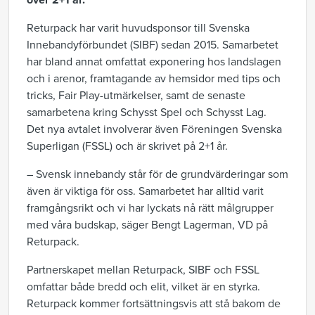
över 2+1 år.
Returpack har varit huvudsponsor till Svenska
Innebandyförbundet (SIBF) sedan 2015. Samarbetet
har bland annat omfattat exponering hos landslagen
och i arenor, framtagande av hemsidor med tips och
tricks, Fair Play-utmärkelser, samt de senaste
samarbetena kring Schysst Spel och Schysst Lag.
Det nya avtalet involverar även Föreningen Svenska
Superligan (FSSL) och är skrivet på 2+1 år.
– Svensk innebandy står för de grundvärderingar som
även är viktiga för oss. Samarbetet har alltid varit
framgångsrikt och vi har lyckats nå rätt målgrupper
med våra budskap, säger Bengt Lagerman, VD på
Returpack.
Partnerskapet mellan Returpack, SIBF och FSSL
omfattar både bredd och elit, vilket är en styrka.
Returpack kommer fortsättningsvis att stå bakom de