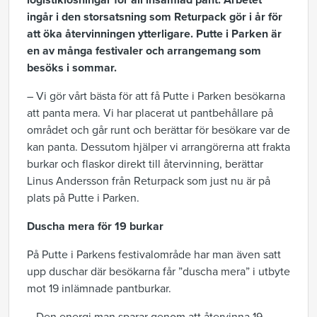
logistiklösningar för all insamlad pant. Arbetet
ingår i den storsatsning som Returpack gör i år för
att öka återvinningen ytterligare. Putte i Parken är
en av många festivaler och arrangemang som
besöks i sommar.
– Vi gör vårt bästa för att få Putte i Parken besökarna
att panta mera. Vi har placerat ut pantbehållare på
området och går runt och berättar för besökare var de
kan panta. Dessutom hjälper vi arrangörerna att frakta
burkar och flaskor direkt till återvinning, berättar
Linus Andersson från Returpack som just nu är på
plats på Putte i Parken.
Duscha mera för 19 burkar
På Putte i Parkens festivalområde har man även satt
upp duschar där besökarna får ”duscha mera” i utbyte
mot 19 inlämnade pantburkar.