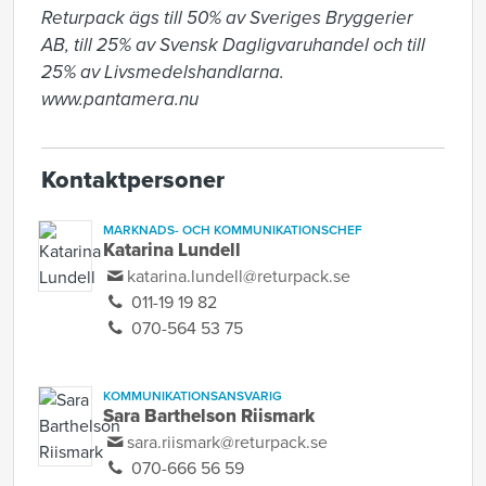
Returpack ägs till 50% av Sveriges Bryggerier 
AB, till 25% av Svensk Dagligvaruhandel och till 
25% av Livsmedelshandlarna. 
www.pantamera.nu
Kontaktpersoner
MARKNADS- OCH KOMMUNIKATIONSCHEF
Katarina Lundell
katarina.lundell@returpack.se
011-19 19 82
070-564 53 75
KOMMUNIKATIONSANSVARIG
Sara Barthelson Riismark
sara.riismark@returpack.se
070-666 56 59