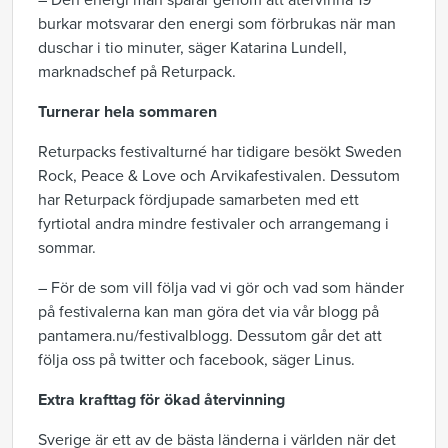
– Den energi man sparar genom att återvinna 19
burkar motsvarar den energi som förbrukas när man
duschar i tio minuter, säger Katarina Lundell,
marknadschef på Returpack.
Turnerar hela sommaren
Returpacks festivalturné har tidigare besökt Sweden
Rock, Peace & Love och Arvikafestivalen. Dessutom
har Returpack fördjupade samarbeten med ett
fyrtiotal andra mindre festivaler och arrangemang i
sommar.
– För de som vill följa vad vi gör och vad som händer
på festivalerna kan man göra det via vår blogg på
pantamera.nu/festivalblogg. Dessutom går det att
följa oss på twitter och facebook, säger Linus.
Extra krafttag för ökad återvinning
Sverige är ett av de bästa länderna i världen när det