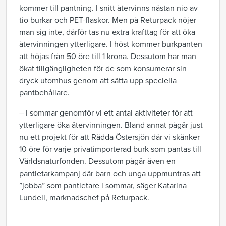
kommer till pantning. I snitt återvinns nästan nio av
tio burkar och PET-flaskor. Men på Returpack nöjer
man sig inte, därför tas nu extra krafttag för att öka
återvinningen ytterligare. I höst kommer burkpanten
att höjas från 50 öre till 1 krona. Dessutom har man
ökat tillgängligheten för de som konsumerar sin
dryck utomhus genom att sätta upp speciella
pantbehållare.
– I sommar genomför vi ett antal aktiviteter för att
ytterligare öka återvinningen. Bland annat pågår just
nu ett projekt för att Rädda Östersjön där vi skänker
10 öre för varje privatimporterad burk som pantas till
Världsnaturfonden. Dessutom pågår även en
pantletarkampanj där barn och unga uppmuntras att
”jobba” som pantletare i sommar, säger Katarina
Lundell, marknadschef på Returpack.