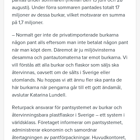
pantas under sommaren (mellan den 13 juni och 28
augusti). Under förra sommaren pantades totalt 17
miljoner av dessa burkar, vilket motsvarar en summa
på 1,7 miljoner.
– Normalt ger inte de privatimporterade burkarna
någon pant alls eftersom man inte betalat någon pant
när man köpt dem. Däremot är ju miljövinsterna
desamma och pantautomaterna tar emot burkarna. Vi
vill förstås att alla burkar och flaskor som säljs ska
återvinnas, oavsett om de sålts i Sverige eller
utomlands. Nu hoppas vi att ännu fler ska panta de
här burkarna när pengarna går till ett gott ändamål,
avslutar Katarina Lundell.
Returpack ansvarar för pantsystemet av burkar och
återvinningsbara plastflaskor i Sverige – ett system i
världsklass. Företaget informerar om pantsystemet,
administrerar ekonomin och samordnar
återtagningen av pantförpackningar. Huvudkontoret,