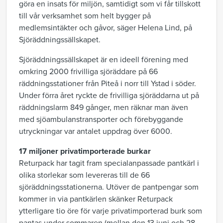
göra en insats för miljön, samtidigt som vi får tillskott
till vår verksamhet som helt bygger på
medlemsintäkter och gåvor, säger Helena Lind, på
Sjöräddningssällskapet.
Sjöräddningssällskapet är en ideell förening med
omkring 2000 frivilliga sjöräddare på 66
räddningsstationer från Piteå i norr till Ystad i söder.
Under förra året ryckte de frivilliga sjöräddarna ut på
räddningslarm 849 gånger, men räknar man även
med sjöambulanstransporter och förebyggande
utryckningar var antalet uppdrag över 6000.
17 miljoner privatimporterade burkar
Returpack har tagit fram specialanpassade pantkärl i
olika storlekar som levereras till de 66
sjöräddningsstationerna. Utöver de pantpengar som
kommer in via pantkärlen skänker Returpack
ytterligare tio öre för varje privatimporterad burk som