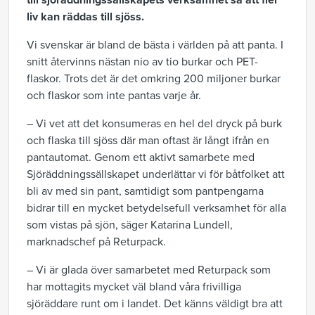
till sjöräddningssällskapets verksamhet så att fler
liv kan räddas till sjöss.
Vi svenskar är bland de bästa i världen på att panta. I
snitt återvinns nästan nio av tio burkar och PET-
flaskor. Trots det är det omkring 200 miljoner burkar
och flaskor som inte pantas varje år.
– Vi vet att det konsumeras en hel del dryck på burk
och flaska till sjöss där man oftast är långt ifrån en
pantautomat. Genom ett aktivt samarbete med
Sjöräddningssällskapet underlättar vi för båtfolket att
bli av med sin pant, samtidigt som pantpengarna
bidrar till en mycket betydelsefull verksamhet för alla
som vistas på sjön, säger Katarina Lundell,
marknadschef på Returpack.
– Vi är glada över samarbetet med Returpack som
har mottagits mycket väl bland våra frivilliga
sjöräddare runt om i landet. Det känns väldigt bra att