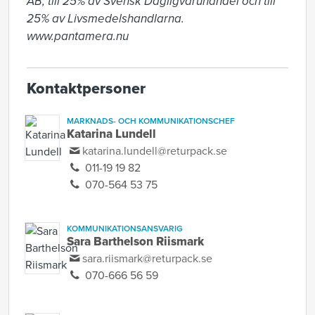
AB, till 25% av Svensk Dagligvaruhandel och till 
25% av Livsmedelshandlarna. 
www.pantamera.nu
Kontaktpersoner
MARKNADS- OCH KOMMUNIKATIONSCHEF
Katarina Lundell
katarina.lundell@returpack.se
011-19 19 82
070-564 53 75
KOMMUNIKATIONSANSVARIG
Sara Barthelson Riismark
sara.riismark@returpack.se
070-666 56 59