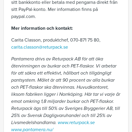
sitt bankkonto eller betala med pengarna direkt från
sitt PayPal-konto. Mer information finns på
paypal.com.
Mer information och kontakt:
Carita Classon, produktchef, 070-871 75 80,
carita.classon@returpack.se
Pantamera drivs av Returpack AB för att öka
återvinningen av burkar och PET-flaskor. Vi arbetar
för att säkra ett effektivt, hållbart och tillgängligt
pantsystem. Målet är att 90 procent av alla burkar
och PET-flaskor ska återvinnas. Huvudkontoret,
liksom fabriken ligger i Norrköping. Här tar vi varje år
emot omkring 1,8 miljarder burkar och PET-flaskor.
Returpack ägs till 50% av Sveriges Bryggerier AB, till
25% av Svensk Dagligvaruhandel och till 25% av
Livsmedelshandlarna.
www.returpack.se
www.pantamera.nu/