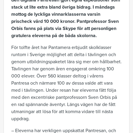
den digitala Pantresan gjort egna expeditioner som
stack ut lite extra bland övriga bidrag. I måndags
mottog de lyckliga vinnarklasserna varsin
prischeck värd 10 000 kronor. Pantprofessor Sven
Orbis fanns på plats via Skype för att personligen
gratulera eleverna på de båda skolorna.
För tolfte året har Pantamera erbjudit skolklasser
runtom i Sverige möjlighet att delta i tävlingen och
genom utbildningspaketet lära sig mer om hållbarhet.
Tävlingen har genom åren engagerat omkring 100
000 elever. Över 560 klasser deltog i vårens
Pantresa och närmare 100 av dessa valde att vara
med i tävlingen. Under resan har eleverna fått följa
med den excentriske pantprofessorn Sven Orbis på
en rad spännande äventyr. Längs vägen har de fått
utmaningar att lösa för att komma vidare till nästa
uppdrag.
– Eleverna har verkligen uppskattat Pantresan, och