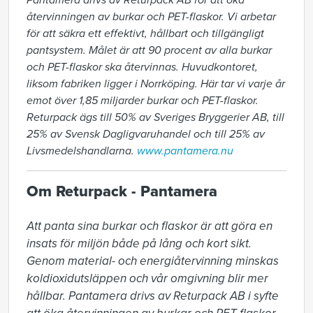
Pantamera drivs av Returpack AB för att öka
återvinningen av burkar och PET-flaskor. Vi arbetar
för att säkra ett effektivt, hållbart och tillgängligt
pantsystem. Målet är att 90 procent av alla burkar
och PET-flaskor ska återvinnas. Huvudkontoret,
liksom fabriken ligger i Norrköping. Här tar vi varje år
emot över 1,85 miljarder burkar och PET-flaskor.
Returpack ägs till 50% av Sveriges Bryggerier AB, till
25% av Svensk Dagligvaruhandel och till 25% av
Livsmedelshandlarna.
www.pantamera.nu
Om Returpack - Pantamera
Att panta sina burkar och flaskor är att göra en 
insats för miljön både på lång och kort sikt. 
Genom material- och energiåtervinning minskas 
koldioxidutsläppen och vår omgivning blir mer 
hållbar. Pantamera drivs av Returpack AB i syfte 