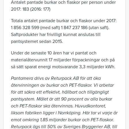
Antalet pantade burkar och flaskor per person under
2017: 183 (2016: 177)
Totala antalet pantade burkar och flaskor under 2017:
1 856 328 599 (med saft) 1 847 237 186 (utan saft).
Saftprodukter har frivilligt kunnat anslutas till
pantsystemet sedan 2015.
Under de senaste 10 åren har vi pantat och
materialåtervunnit 17 miljarder förpackningar och på
så sätt sparat energi motsvarande 3,3 miljarder kWh.
Pantamera drivs av Returpack AB för att öka
återvinningen av burkar och PET-flaskor. Vi arbetar
för att säkra ett effektivt, hållbart och tillgängligt
pantsystem. Målet är att 90 procent av alla burkar
och PET-flaskor ska återvinnas. Huvudkontoret,
liksom fabriken ligger i Norrköping. Här tar vi varje år
emot omkring 1,85 miljarder burkar och PET-flaskor.
Returpack ägs till 50% av Sveriges Bryggerier AB, till