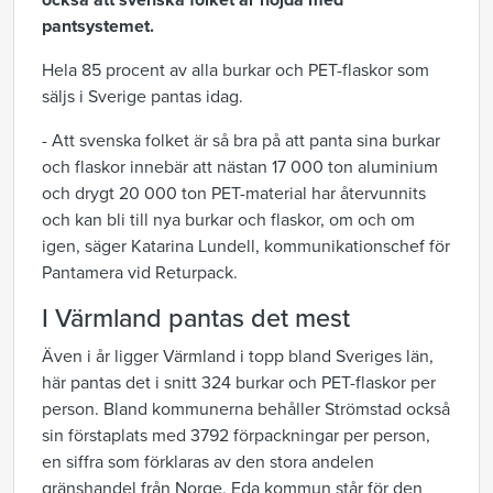
också att svenska folket är nöjda med
pantsystemet.
Hela 85 procent av alla burkar och PET-flaskor som
säljs i Sverige pantas idag.
- Att svenska folket är så bra på att panta sina burkar
och flaskor innebär att nästan 17 000 ton aluminium
och drygt 20 000 ton PET-material har återvunnits
och kan bli till nya burkar och flaskor, om och om
igen, säger Katarina Lundell, kommunikationschef för
Pantamera vid Returpack.
I Värmland pantas det mest
Även i år ligger Värmland i topp bland Sveriges län,
här pantas det i snitt 324 burkar och PET-flaskor per
person. Bland kommunerna behåller Strömstad också
sin förstaplats med 3792 förpackningar per person,
en siffra som förklaras av den stora andelen
gränshandel från Norge. Eda kommun står för den