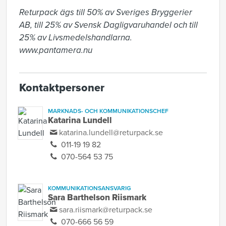
Returpack ägs till 50% av Sveriges Bryggerier 
AB, till 25% av Svensk Dagligvaruhandel och till 
25% av Livsmedelshandlarna. 
www.pantamera.nu
Kontaktpersoner
MARKNADS- OCH KOMMUNIKATIONSCHEF
Katarina Lundell
katarina.lundell@returpack.se
011-19 19 82
070-564 53 75
KOMMUNIKATIONSANSVARIG
Sara Barthelson Riismark
sara.riismark@returpack.se
070-666 56 59