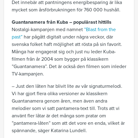
Det innebär att pantningens energibesparing är lika
mycket som årsförbrukningen för 760 000 hushåll.
Guantanamera från Kuba – populärast hittills
Nostalgi-kampanjen med namnet
”Blast from the
past”
har pågått digitalt under några veckor, där
svenska folket haft möjlighet att rösta på sin favorit.
Många har engagerat sig och just nu leder Kuba-
filmen från år 2004 som bygger på klassikern
”Guantanamera”. Det är också den filmen som inleder
TV-kampanjen.
– Just den låten har blivit lite av vår signaturmelodi.
Vi har gjort flera olika versioner av klassikern
Guantanamera genom åren, men även andra
melodier som vi satt pantamera-text till. Trots att vi
använt fler låtar är det många som pratar om
”pantamera-låten” som att det vore en enda, vilket är
spännande, säger Katarina Lundell.