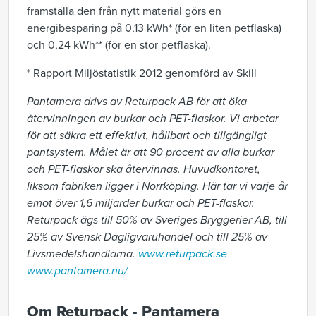
framställa den från nytt material görs en
energibesparing på 0,13 kWh* (för en liten petflaska)
och 0,24 kWh** (för en stor petflaska).
* Rapport Miljöstatistik 2012 genomförd av Skill
Pantamera drivs av Returpack AB för att öka
återvinningen av burkar och PET-flaskor. Vi arbetar
för att säkra ett effektivt, hållbart och tillgängligt
pantsystem. Målet är att 90 procent av alla burkar
och PET-flaskor ska återvinnas. Huvudkontoret,
liksom fabriken ligger i Norrköping. Här tar vi varje år
emot över 1,6 miljarder burkar och PET-flaskor.
Returpack ägs till 50% av Sveriges Bryggerier AB, till
25% av Svensk Dagligvaruhandel och till 25% av
Livsmedelshandlarna.
www.returpack.se
www.pantamera.nu/
Om Returpack - Pantamera