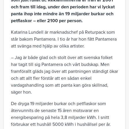
som just rullat ut. Reklamfilmerna är från år 2001
och fram till idag, under den perioden har vi lyckat
panta ihop inte mindre än 19 miljarder burkar och
petflaskor – eller 2100 per person.
Katarina Lundell är marknadschef på Returpack som
står bakom Pantamera. I tio år har hon fått Pantamera
att svänga med hjälp av olika artister.
– Jag är både glad och stolt över att svenska folket
har tagit till sig Pantamera och vårt budskap. Men
framförallt gläds jag över att pantningen ständigt ökar
och att allt fler förstår att en sådan enkel
vardagshandling som att panta kan göra skillnad,
säger hon.
De dryga 19 miljarder burkar och petflaskor som
återvunnits de senaste 15 åren motsvarar en
energibesparing på hela 3,8 miljarder kWh. I snitt
förbrukar ett hushåll 5000 kWh i hushållsel per år.